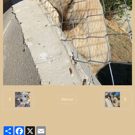
Retour
Partager
Facebook
X
Email