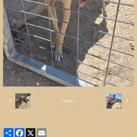
Retour
Partager
Facebook
X
Email