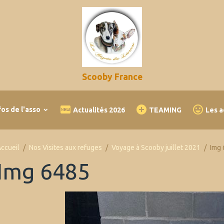
Scooby France
fos de l'asso
Actualités 2026
TEAMING
Les a
ccueil
Nos Visites aux refuges
Voyage à Scooby juillet 2021
Img
Img 6485