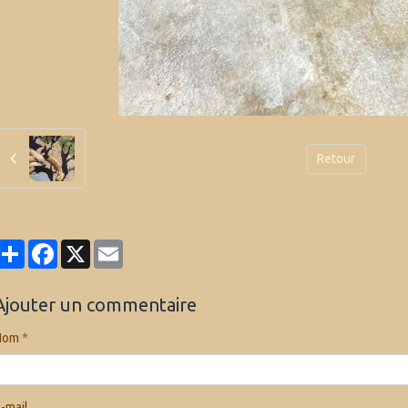
Retour
Partager
Facebook
X
Email
Ajouter un commentaire
Nom
-mail