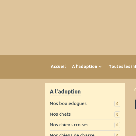
Accueil
A l'adoption
Toutes les in
A
A l'adoption
Nos bouledogues
0
Nos chats
0
Nos chiens croisés
0
Nos chiens de chasse
0