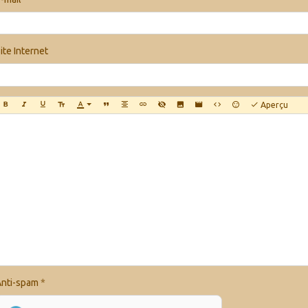
ite Internet
Aperçu
nti-spam