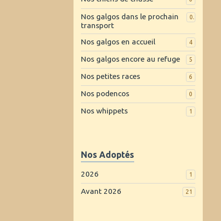
Nos galgos dans le prochain
0
transport
Nos galgos en accueil
4
Nos galgos encore au refuge
5
Nos petites races
6
Nos podencos
0
Nos whippets
1
Nos Adoptés
2026
1
Avant 2026
21